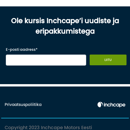
Ole kursis Inchcape’i uudiste ja
eripakkumistega
E-posti aadress*
LIITU
Privaatsuspoliitika
Copyright 2023 Inchcape Motors Eesti