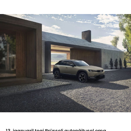
13. jaanuaril tegi Brüsseli autonäitusel oma