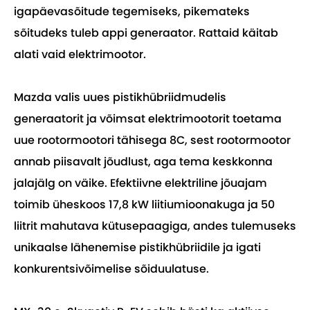
igapäevasõitude tegemiseks, pikemateks
sõitudeks tuleb appi generaator. Rattaid käitab
alati vaid elektrimootor.
Mazda valis uues pistikhübriidmudelis
generaatorit ja võimsat elektrimootorit toetama
uue rootormootori tähisega 8C, sest rootormootor
annab piisavalt jõudlust, aga tema keskkonna
jalajälg on väike. Efektiivne elektriline jõuajam
toimib üheskoos 17,8 kW liitiumioonakuga ja 50
liitrit mahutava kütusepaagiga, andes tulemuseks
unikaalse lähenemise pistikhübriidile ja igati
konkurentsivõimelise sõiduulatuse.