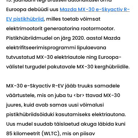
Euroopa debüüdi uus
Mazda MX-30 e-Skyactiv R-
EV pistikhübriid
, milles toetab võimsat
elektrimootorit generaatorina rootormootor.
Pistikhübriidmudel on järg 2020. aastal Mazda
elektrifitseerimisprogrammi lipulaevana
tutvustatud MX-30 elektriautole ning Euroopa-
välistel turgudel pakutavale MX-30 kerghübriidile.
MX-30 e-Skyactiv R-EV jääb truuks samadele
väärtustele, mis on juba tu <br> ttavad MX-30
juures, kuid avab samas uusi võimalusi
pistikhübriidsõiduki kasutamiseks elektriautona.
Uus mudel suudab täislaetud akuga läbida kuni
85 kilomeetrit (WLTC), mis on piisav