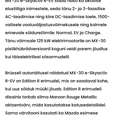
MX-30 e-Skyactiv R-EV sobib hästi ka aktiivse
elustiiliga inimestele, seda tänu 2- ja 3-faasilise
AC-laadimise ning kiire DC-laadimise toele, 1500-
vatisele vooluväljastusvõimekusele ning kolmele
erinevale sõidurežiimile: Normal, EV ja Charge.
Tänu võimsale 125 kW elektrimootorile on MX-30
pistikhübriidversioonil koguni veidi parem jõudlus
kui täiselektrilisel sõsarmudelil.
Brüsseli autonäitusel näidatud MX-30 e-Skyactiv
R-EV on Edition R erimudel, mis on saadaval kohe,
kui uus sõiduk müüki jõuab. Edition R erimudeli
disainis torkab silma Maroon Rouge Metallic
aktsentvärv, mida kasutatakse katusedetailidel.
Sama värvitooni kasutati ka Mazda esimese